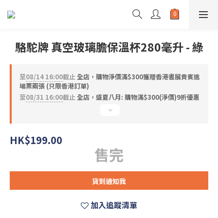
駱駝牌 真空玻璃膽保溫杯280毫升 - 綠
至
08/14 16:00
截止
全店，購物淨價滿$300獲贈香港書展貴賓進
場票兩張 (只限香港訂單)
至
08/31 16:00
截止
全店，盛夏八月: 購物滿$300(淨價)9折優惠
HK$199.00
售完
貨到通知我
加入追蹤清單