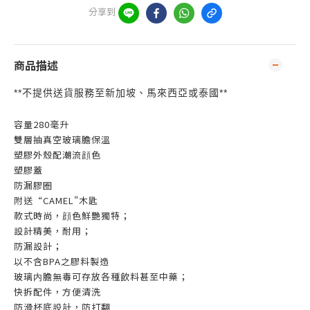
分享到
商品描述
**
**
不提供送貨服務至新加坡、馬來西亞或泰國
容量280毫升
雙層抽真空玻璃膽保溫
塑膠外殼配潮流顔色
塑膠蓋
防漏膠圈
附送“CAMEL"木匙
款式時尚，顔色鮮艷獨特；
設計精美，耐用；
防漏設計；
以不含BPA之膠料製造
玻璃内膽無毒可存放各種飲料甚至中藥；
快拆配件，方便清洗
防滑杯底設計，防打翻