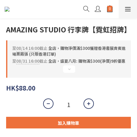
AMAZING STUDIO 行李牌【霓虹招牌】
至
08/14 16:00
截止
全店，購物淨價滿$300獲贈香港書展貴賓進
場票兩張 (只限香港訂單)
至
08/31 16:00
截止
全店，盛夏八月: 購物滿$300(淨價)9折優惠
HK$88.00
加入購物車