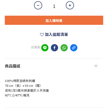
加入購物車
加入追蹤清單
分享到
商品描述
100%棉質並綉有刺繡
78 cm（長）x 50 cm（闊）
或有1至3厘米誤差基於人手測量
60°C (140°F) 機洗