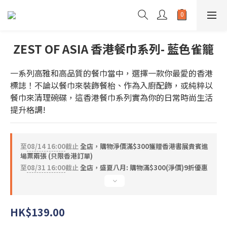
ZEST OF ASIA 香港餐巾系列- 藍色雀籠
一系列高雅和高品質的餐巾當中，選擇一款你最愛的香港
標誌！不論以餐巾來裝飾餐枱、作為入廚配飾，或純粹以
餐巾來清理碗碟，這香港餐巾系列實為你的日常時尚生活
提升格調!
至
08/14 16:00
截止
全店，購物淨價滿$300獲贈香港書展貴賓進
場票兩張 (只限香港訂單)
至
08/31 16:00
截止
全店，盛夏八月: 購物滿$300(淨價)9折優惠
HK$139.00