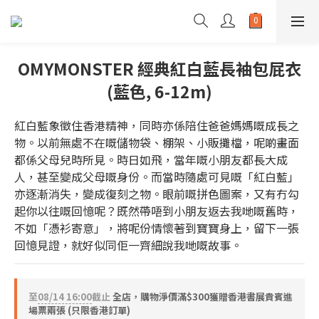
OMYMONSTER 經典紅白藍長袖包屁衣
(藍色, 6-12m)
紅白藍象徵住香港精神，同時亦係陪住爸爸媽媽嘅成長之
物。以前無處不在嘅儲物袋、棚架、小販攤檔，呢啲畫面
都係父母兒時所見。時日如飛，當年嘅小朋友都長大成
人，甚至變成父母嘅身份。而當時隨處可見嘅「紅白藍」
亦逐漸消失，變成復刻之物。眼前嘅拼色圖案，又有冇勾
起你以往嘅回憶呢？既然帶唔到小朋友返去我哋嘅舊時，
不如「憑衫寄意」，將呢份情懷著到寶寶身上，留下一張
回憶見證，就好似同佢一齊細說我哋嘅故事。
至
08/14 16:00
截止
全店，購物淨價滿$300獲贈香港書展貴賓進
場票兩張 (只限香港訂單)