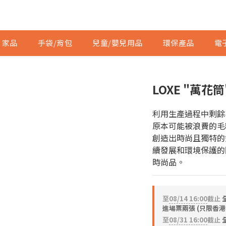
家品
手袋/背包
兒童/嬰兒用品
環保產品
電
LOXE "萬花
利用生產過程中剩餘
原本可能被浪費的毛
創造出時尚且獨特的
續發展和環境保護的
時尚品。
至
08/14 16:00
截止
進場票兩張 (只限香港
至
08/31 16:00
截止
全