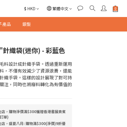
$
HKD
繁體中文
子產品
銀髮
筒"針織袋(迷你) - 彩藍色
毛料設計成針織手袋。透過重新運用
料，不僅有效減少了資源浪費，還能
針織手袋。這樣的設計展現了對可持
關注，同時也將廢料轉化為有價值的
全店，購物淨價滿$300獲贈香港書展貴賓
訂單)
店，盛夏八月: 購物滿$300(淨價)9折優