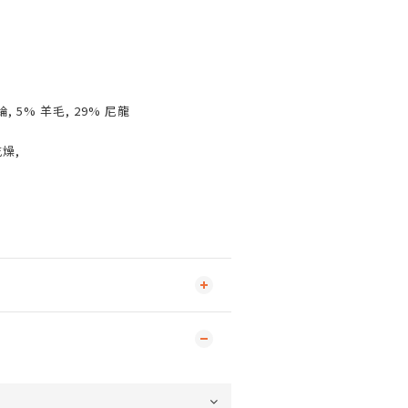
綸, 5% 羊毛, 29% 尼龍
燥,