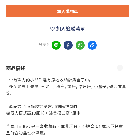
加入購物車
加入追蹤清單
分享到
商品描述
- 帶有磁力的小部件能有序地收納於鐵盒子中｡
- 多功能桌上擺設, 例如: 手機座, 筆座, 咭片座, 小盒子, 磁力文具
等｡
- 產品含: 1個錫製金屬盒, 6個磁性部件
機器人模式高13厘米，錫盒模式高7厘米
重要: TinBot 是一套收藏品，並非玩具。不適合 14 歲以下兒童，
且內含功能性小磁鐵｡