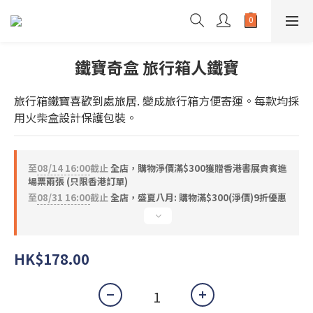
鐵寶奇盒 旅行箱人鐵寶
旅行箱鐵寶喜歡到處旅居. 變成旅行箱方便寄運。每款均採
用火柴盒設計保護包裝。
至
08/14 16:00
截止
全店，購物淨價滿$300獲贈香港書展貴賓進
場票兩張 (只限香港訂單)
至
08/31 16:00
截止
全店，盛夏八月: 購物滿$300(淨價)9折優惠
HK$178.00