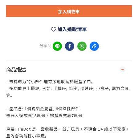
加入購物車
加入追蹤清單
分享到
商品描述
- 帶有磁力的小部件能有序地收納於鐵盒子中｡
- 多功能桌上擺設, 例如: 手機座, 筆座, 咭片座, 小盒子, 磁力文具
等｡
- 產品含: 1個錫製金屬盒, 6個磁性部件
機器人模式高13厘米，錫盒模式高7厘米
重要: TinBot 是一套收藏品，並非玩具。不適合 14 歲以下兒童，
且內含功能性小磁鐵｡