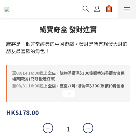
鐵寶奇盒 發財進寶
麻將是一個非常經典的中國遊戲。發財是所有想發大財的
朋友最喜歡的角色！
至
08/14 16:00
截止
全店，購物淨價滿$300獲贈香港書展貴賓進
場票兩張 (只限香港訂單)
至
08/31 16:00
截止
全店，盛夏八月: 購物滿$300(淨價)9折優惠
HK$178.00