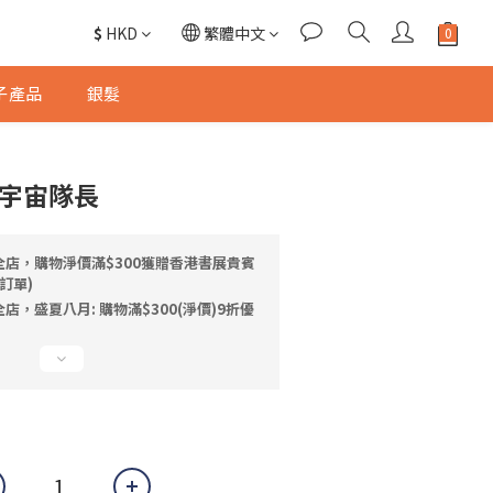
$
HKD
繁體中文
子產品
銀髮
N 宇宙隊長
全店，購物淨價滿$300獲贈香港書展貴賓
訂單)
店，盛夏八月: 購物滿$300(淨價)9折優