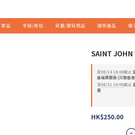
家品
手袋/背包
兒童/嬰兒用品
環保產品
電
SAINT JOH
至
08/14 16:00
截止
進場票兩張 (只限香港
至
08/31 16:00
截止
全
惠
HK$250.00