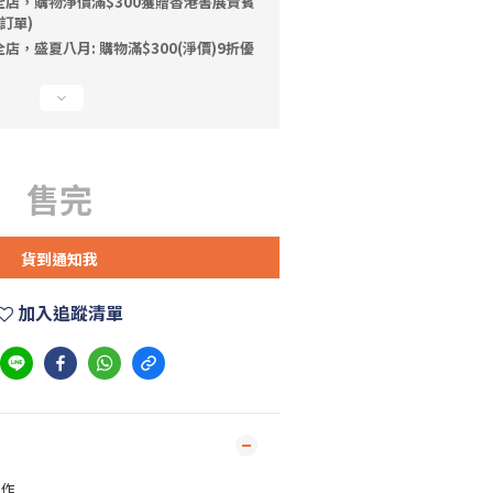
全店，購物淨價滿$300獲贈香港書展貴賓
訂單)
店，盛夏八月: 購物滿$300(淨價)9折優
售完
貨到通知我
加入追蹤清單
製作