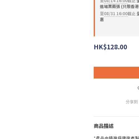
至
08/14 16:00
截止
進場票兩張 (只限香港
至
08/31 16:00
截止
全
惠
HK$128.00
分享到
商品描述
*產品由精神病康復者