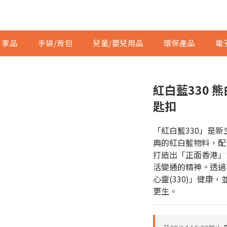
家品
手袋/背包
兒童/嬰兒用品
環保產品
電
紅白藍330 
匙扣
「紅白藍330」是
典的紅白藍物料，配
打造出「正面香港」
活變通的精神。透過
心靈(330)」健康
更生。