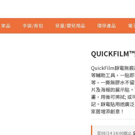
家品
手袋/背包
兒童/嬰兒用品
環保產品
電
QUICKFILM
QuickFilm靜
等輔助工具，一貼即
等，一撕無膠水不留
片及海報的展示貼。
畫，用後可擦拭; 
記。靜電貼用途廣泛
家居增添創意！
至
08/14 16:00
截止