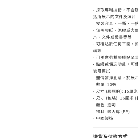
- 採取專利技術，不
括所展示的文件及照片
- 安裝容易，一撕‧一
- 無需膠紙、泥膠或
片、文件或證書等等
- 可穩貼於任何平面
璃等
- 可隨意剪裁膠膜貼至
- 點綴或備忘功能，
後可擦拭
- 盡情發揮創意，於展
- 數量: 10張
- 尺寸 (膠膜貼): 15厘米 
- 尺寸 (包裝): 16厘米 (長
- 顏色: 透明
- 物料: 聚丙烯 (PP)
- 中國製造
送貨及付款方式