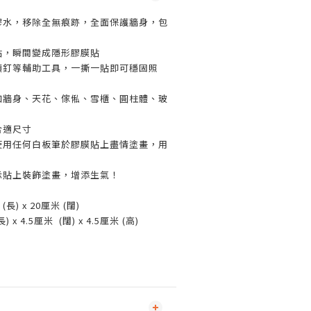
含膠水，移除全無痕跡，全面保護牆身，包
貼，瞬間變成隱形膠膜貼
大頭釘等輔助工具，一撕一貼即可穩固照
，如牆身、天花、傢俬、雪櫃、圓柱體、玻
合適尺寸
可使用任何白板筆於膠膜貼上盡情塗畫，用
示貼上裝飾塗畫，增添生氣！
(長) x 20厘米 (闊)
) x 4.5厘米 (闊) x 4.5厘米 (高)