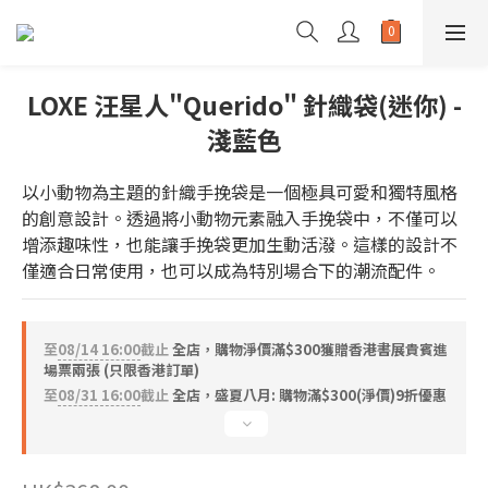
LOXE 汪星人"Querido" 針織袋(迷你) -
淺藍色
以小動物為主題的針織手挽袋是一個極具可愛和獨特風格
的創意設計。透過將小動物元素融入手挽袋中，不僅可以
增添趣味性，也能讓手挽袋更加生動活潑。這樣的設計不
僅適合日常使用，也可以成為特別場合下的潮流配件。
至
08/14 16:00
截止
全店，購物淨價滿$300獲贈香港書展貴賓進
場票兩張 (只限香港訂單)
至
08/31 16:00
截止
全店，盛夏八月: 購物滿$300(淨價)9折優惠