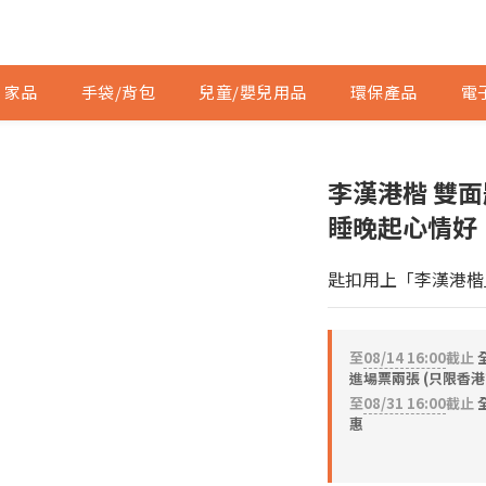
家品
手袋/背包
兒童/嬰兒用品
環保產品
電
李漢港楷 雙面
睡晚起心情好
匙扣用上「李漢港楷
至
08/14 16:00
截止
進場票兩張 (只限香港
至
08/31 16:00
截止
全
惠