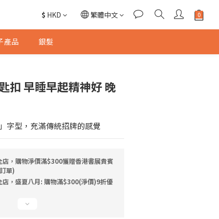
$
HKD
繁體中文
子產品
銀髮
匙扣 早睡早起精神好 晚
」字型，充滿傳統招牌的感覺
全店，購物淨價滿$300獲贈香港書展貴賓
訂單)
店，盛夏八月: 購物滿$300(淨價)9折優