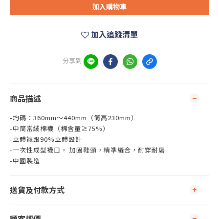
加入購物車
加入追蹤清單
分享到
商品描述
-均碼：360mm～440mm（筒高230mm）
-中筒常絨棉襪（棉含量≥75%）
-立體襪跟90%立體設計
-一次性成型襪口， 加固鞋頭，精準縫合，耐穿耐磨
-中國製造
送貨及付款方式
顧客評價