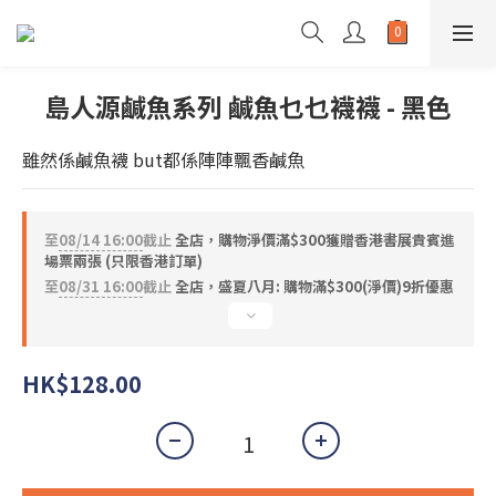
島人源鹹魚系列 鹹魚乜乜襪襪 - 黑色
雖然係鹹魚襪 but都係陣陣飄香鹹魚
至
08/14 16:00
截止
全店，購物淨價滿$300獲贈香港書展貴賓進
場票兩張 (只限香港訂單)
至
08/31 16:00
截止
全店，盛夏八月: 購物滿$300(淨價)9折優惠
HK$128.00