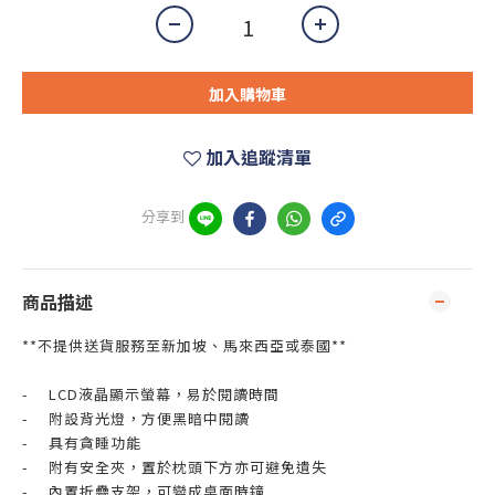
加入購物車
加入追蹤清單
分享到
商品描述
**不提供送貨服務至新加坡、馬來西亞或泰國**
-
LCD液晶顯示螢幕，易於閱讀時間
-
附設背光燈，方便黑暗中閱讀
-
具有貪睡功能
-
附有安全夾，置於枕頭下方亦可避免遺失
-
內置折疊支架，可變成桌面時鐘