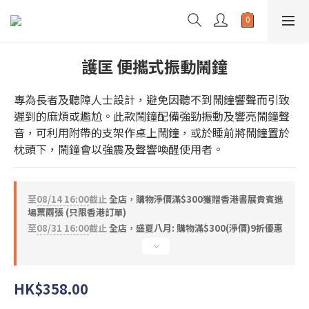
護匡 便攜式振動鬧鐘
專為長者及聽障人士設計，避免因聽不到鬧鐘響聲而引致
遲到的麻煩或尷尬。此款鬧鐘配備強勁振動及響亮鬧鐘聲
音，可利用附帶的支架作桌上鬧鐘，或於睡前將鬧鐘置於
枕頭下，鬧鐘會以強震及聲響喚醒使用者。
至
08/14 16:00
截止
全店，購物淨價滿$300獲贈香港書展貴賓進
場票兩張 (只限香港訂單)
至
08/31 16:00
截止
全店，盛夏八月: 購物滿$300(淨價)9折優惠
HK$358.00