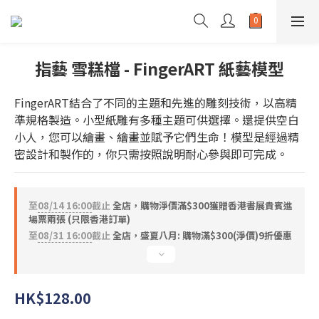
指藝 雪糕檔 - FingerART 紙藝模型
FingerART結合了不同的主題和先進的雕刻技術，以高精
準規格製造。小型紙雕有多種主題可供選擇。還提供空白
小人，您可以繪畫、繪畫並賦予它們生命！模型是經過精
密設計和製作的，你只需按照說明耐心參與即可完成。
至
08/14 16:00
截止
全店，購物淨價滿$300獲贈香港書展貴賓進
場票兩張 (只限香港訂單)
至
08/31 16:00
截止
全店，盛夏八月: 購物滿$300(淨價)9折優惠
HK$128.00