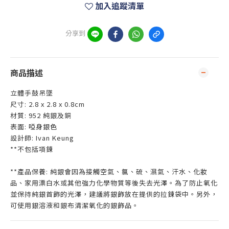
加入追蹤清單
分享到
商品描述
立體手鼓吊墜
尺寸: 2.8 x 2.8 x 0.8cm
材質: 952 純銀及銅
表面: 啞身銀色
設計師: Ivan Keung
**不包括項鍊
**產品保養: 純銀會因為接觸空氣、氯、硫、濕氣、汗水、化妝
品、家用漂白水或其他強力化學物質等後失去光澤。為了防止氧化
並保持純銀首飾的光澤，建議將銀飾放在提供的拉鍊袋中。另外，
可使用銀溶液和銀布清潔氧化的銀飾品。