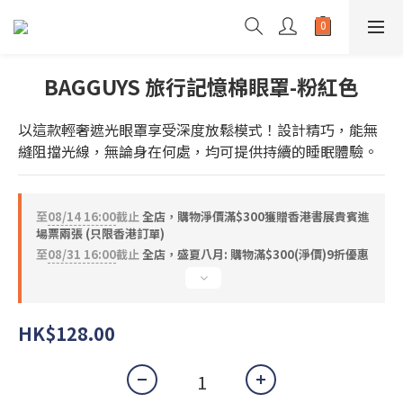
BAGGUYS 旅行記憶棉眼罩-粉紅色
以這款輕奢遮光眼罩享受深度放鬆模式！設計精巧，能無
縫阻擋光線，無論身在何處，均可提供持續的睡眠體驗。
至
08/14 16:00
截止
全店，購物淨價滿$300獲贈香港書展貴賓進
場票兩張 (只限香港訂單)
至
08/31 16:00
截止
全店，盛夏八月: 購物滿$300(淨價)9折優惠
HK$128.00