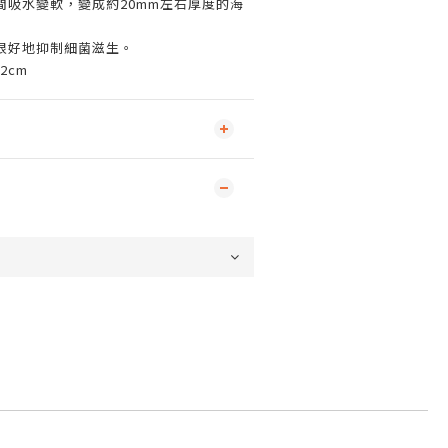
間吸水變軟，變成約20mm左右厚度的海
很好地抑制細菌滋生。
.2cm