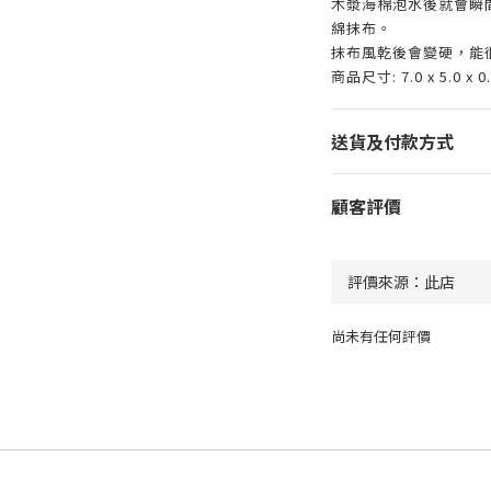
木漿海棉泡水後就會瞬
綿抹布。
抹布風乾後會變硬，能
商品尺寸: 7.0 x 5.0 x 0
送貨及付款方式
顧客評價
尚未有任何評價