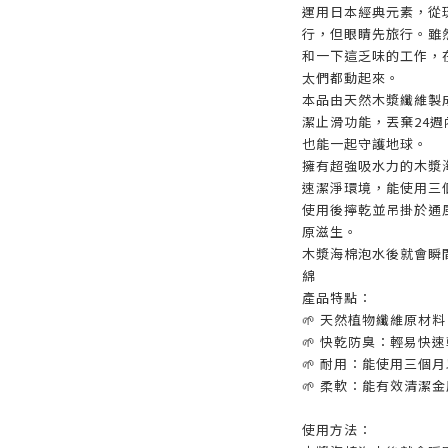
運用日本經典元素，從
行，但眼睛先旅行。雖
和一下這乏味的工作，
太們都動起來。
本品由天然木漿纖維製
潔止滑功能，丟棄24
也能一起守護地球。
擁有超強吸水力的木漿
速潔淨環境，能使用三
使用後擰乾並吊掛於通
原滋生。
木漿海棉泡水後就會瞬
綿
產品特點：
🌱 天然植物纖維原材
🌱 快乾防臭：輕易快
🌱 耐用：能使用三個
🌱 柔軟：能有效清潔
使用方法：