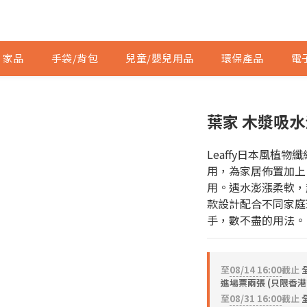
家品
手袋/背包
兒童/嬰兒用品
環保產品
電
葉家 木漿吸水
Leaffy日本風植
用，為家居佈置加上
用。遇水澎漲柔軟，
款設計配合不同家庭
手，數不盡的用法。
至
08/14 16:00
截止
進場票兩張 (只限香港
至
08/31 16:00
截止
全