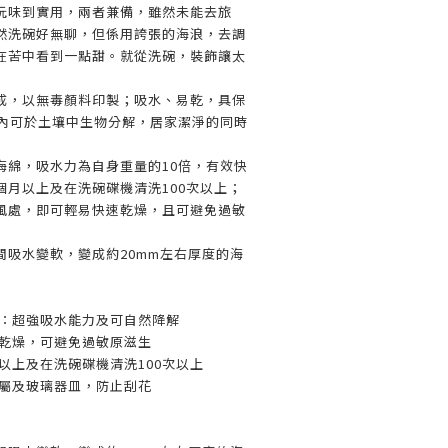
玩味到實用，兩者兼備，雖然未能去旅
然洗碗好無聊，但係用誇張的海浪，去調
在苦中看到一點甜。就從洗碗，裝飾讓太
成，以無毒顏料印製；吸水、易乾，具保
週內可於土壤中生物分解，居家潔淨的同時
海綿，吸水力為自身重量的10倍，有效快
個月以上及在洗碗碟機清洗100次以上；
風處，即可輕易快速乾燥，且可避免過敏
間吸水變軟，變成約20mm左右厚度的海
料：超強吸水能力及可自然降解
速乾燥，可避免過敏原滋生
月以上及在洗碗碟機清洗100次以上
金屬及玻璃器皿，防止刮花