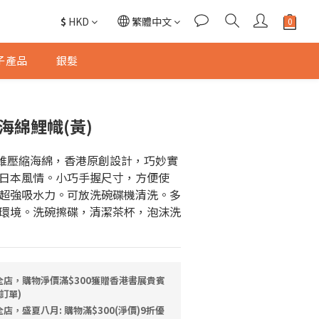
$
HKD
繁體中文
子產品
銀髮
海綿鯉幟(黃)
物纖維壓縮海綿，香港原創設計，巧妙實
日本風情。小巧手握尺寸，方便使
超強吸水力。可放洗碗碟機清洗。多
環境。洗碗擦碟，清潔茶杯，泡沫洗
全店，購物淨價滿$300獲贈香港書展貴賓
訂單)
店，盛夏八月: 購物滿$300(淨價)9折優