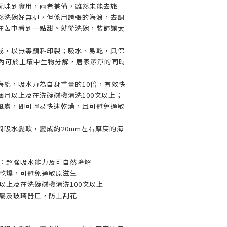
玩味到實用，兩者兼備，雖然未能去旅
然洗碗好無聊，但係用誇張的海浪，去調
在苦中看到一點甜。就從洗碗，裝飾讓太
成，以無毒顏料印製；吸水、易乾，具保
週內可於土壤中生物分解，居家潔淨的同時
海綿，吸水力為自身重量的10倍，有效快
個月以上及在洗碗碟機清洗100次以上；
風處，即可輕易快速乾燥，且可避免過敏
間吸水變軟，變成約20mm左右厚度的海
料：超強吸水能力及可自然降解
速乾燥，可避免過敏原滋生
月以上及在洗碗碟機清洗100次以上
金屬及玻璃器皿，防止刮花