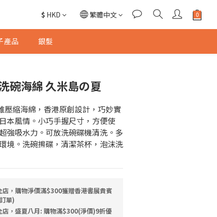
$
HKD
繁體中文
子產品
銀髮
洗碗海綿 久米島の夏
物纖維壓縮海綿，香港原創設計，巧妙實
日本風情。小巧手握尺寸，方便使
超強吸水力。可放洗碗碟機清洗。多
環境。洗碗擦碟，清潔茶杯，泡沫洗
全店，購物淨價滿$300獲贈香港書展貴賓
訂單)
店，盛夏八月: 購物滿$300(淨價)9折優