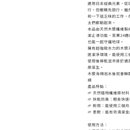
運用日本經典元素，從
行，但眼睛先旅行。雖
和一下這乏味的工作，
太們都動起來。
本品由天然木漿纖維製
潔止滑功能，丟棄24
也能一起守護地球。
擁有超強吸水力的木漿
速潔淨環境，能使用三
使用後擰乾並吊掛於通
原滋生。
木漿海棉泡水後就會瞬
綿
產品特點：
🌱 天然植物纖維原材
🌱 快乾防臭：輕易快
🌱 耐用：能使用三個
🌱 柔軟：能有效清潔
使用方法：