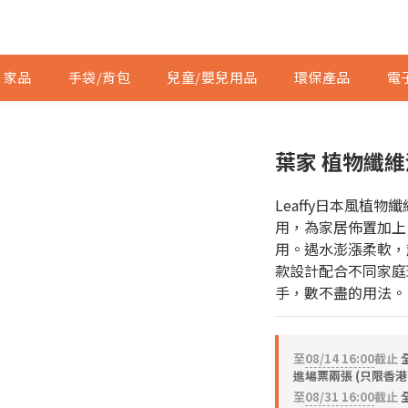
家品
手袋/背包
兒童/嬰兒用品
環保產品
電
葉家 植物纖維
Leaffy日本風植
用，為家居佈置加上
用。遇水澎漲柔軟，
款設計配合不同家庭
手，數不盡的用法。
至
08/14 16:00
截止
進場票兩張 (只限香港
至
08/31 16:00
截止
全