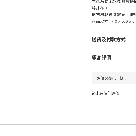
木漿海棉泡水後就會瞬
綿抹布。
抹布風乾後會變硬，能
商品尺寸: 7.0 x 5.0 x 0
送貨及付款方式
顧客評價
尚未有任何評價