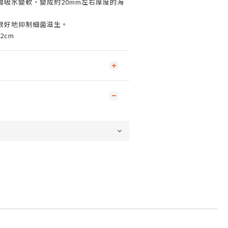
間吸水變軟，變成約20mm左右厚度的海
很好地抑制細菌滋生。
.2cm