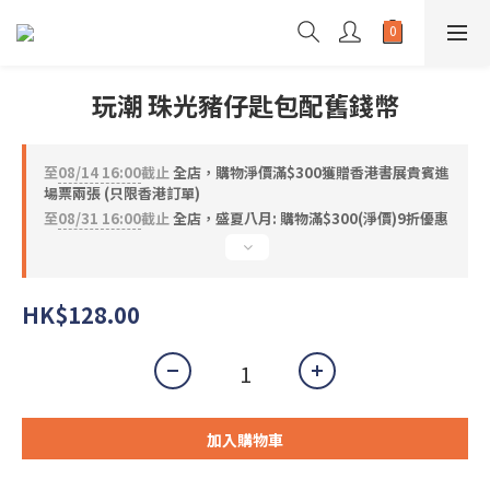
玩潮 珠光豬仔匙包配舊錢幣
至
08/14 16:00
截止
全店，購物淨價滿$300獲贈香港書展貴賓進
場票兩張 (只限香港訂單)
至
08/31 16:00
截止
全店，盛夏八月: 購物滿$300(淨價)9折優惠
HK$128.00
加入購物車