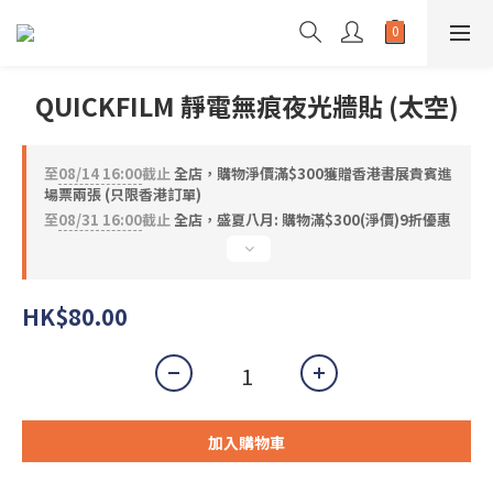
QUICKFILM 靜電無痕夜光牆貼 (太空)
至
08/14 16:00
截止
全店，購物淨價滿$300獲贈香港書展貴賓進
場票兩張 (只限香港訂單)
至
08/31 16:00
截止
全店，盛夏八月: 購物滿$300(淨價)9折優惠
HK$80.00
加入購物車