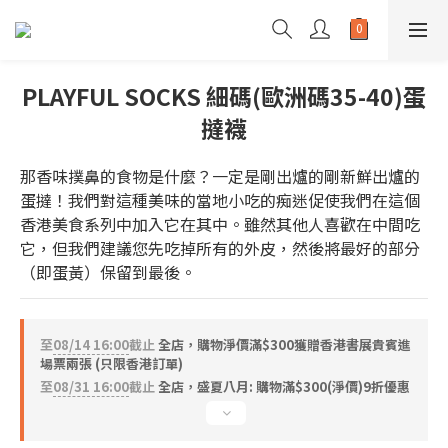
PLAYFUL SOCKS 細碼(歐洲碼35-40)蛋
撻襪
那香味撲鼻的食物是什麼？一定是剛出爐的剛新鮮出爐的
蛋撻！我們對這種美味的當地小吃的痴迷促使我們在這個
香港美食系列中加入它在其中。雖然其他人喜歡在中間吃
它，但我們建議您先吃掉所有的外皮，然後將最好的部分
（即蛋黃）保留到最後。
至
08/14 16:00
截止
全店，購物淨價滿$300獲贈香港書展貴賓進
場票兩張 (只限香港訂單)
至
08/31 16:00
截止
全店，盛夏八月: 購物滿$300(淨價)9折優惠