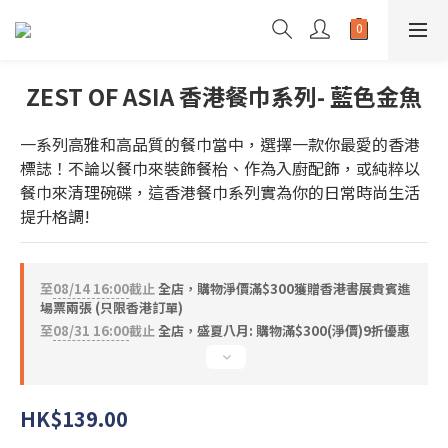
ZEST OF ASIA 香港餐巾系列- 藍色金魚
一系列高雅和高品質的餐巾當中，選擇一款你最愛的香港
標誌！不論以餐巾來裝飾餐枱、作為入廚配飾，或純粹以
餐巾來清理碗碟，這香港餐巾系列實為你的日常時尚生活
提升格調!
至
08/14 16:00
截止
全店，購物淨價滿$300獲贈香港書展貴賓進
場票兩張 (只限香港訂單)
至
08/31 16:00
截止
全店，盛夏八月: 購物滿$300(淨價)9折優惠
HK$139.00