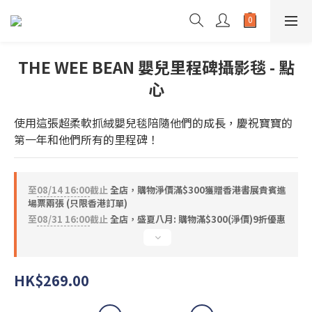
THE WEE BEAN 嬰兒里程碑攝影毯 - 點
心
使用這張超柔軟抓絨嬰兒毯陪隨他們的成長，慶祝寶寶的
第一年和他們所有的里程碑！
至
08/14 16:00
截止
全店，購物淨價滿$300獲贈香港書展貴賓進
場票兩張 (只限香港訂單)
至
08/31 16:00
截止
全店，盛夏八月: 購物滿$300(淨價)9折優惠
HK$269.00