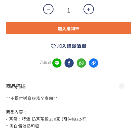
加入購物車
加入追蹤清單
分享到
商品描述
**
**
不提供送貨服務至泰國
商品內容
：
- 茶葉
特濃 奶茶茶膽250克 (可沖約32杯)
：
* 需自備淡奶和糖