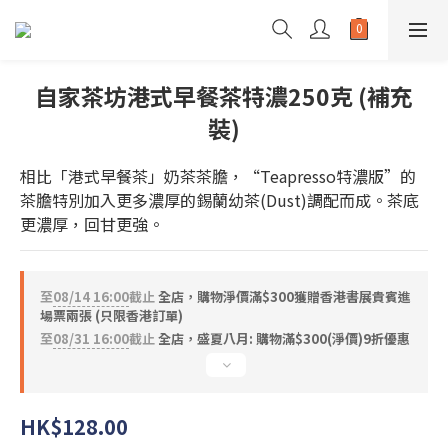
自家茶坊港式早餐茶特濃250克 (補充
裝)
相比「港式早餐茶」奶茶茶膽，“Teapresso特濃版”的
茶膽特別加入更多濃厚的錫蘭幼茶(Dust)調配而成。茶底
更濃厚，回甘更強。
至
08/14 16:00
截止
全店，購物淨價滿$300獲贈香港書展貴賓進
場票兩張 (只限香港訂單)
至
08/31 16:00
截止
全店，盛夏八月: 購物滿$300(淨價)9折優惠
HK$128.00