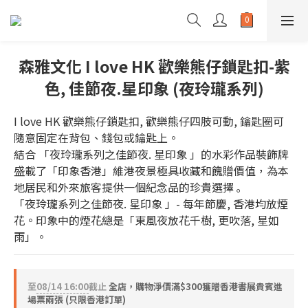
森雅文化 I love HK 歡樂熊仔鎖匙扣-紫
色, 佳節夜.星印象 (夜玲瓏系列)
I love HK 歡樂熊仔鎖匙扣, 歡樂熊仔四肢可動, 鑰匙圈可
隨意固定在背包、錢包或鑰匙上。
結合 「夜玲瓏系列之佳節夜. 星印象 」的水彩作品裝飾牌 
盛載了「印象香港」維港夜景極具收藏和餽贈價值，為本
地居民和外來旅客提供一個紀念品的珍貴選擇 ｡
「夜玲瓏系列之佳節夜. 星印象 」- 每年節慶, 香港均放煙
花。印象中的煙花總是「東風夜放花千樹, 更吹落, 星如
雨」。
至
08/14 16:00
截止
全店，購物淨價滿$300獲贈香港書展貴賓進
場票兩張 (只限香港訂單)