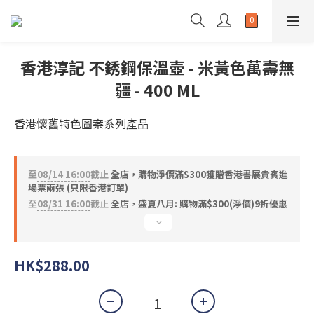
香港淳記 不銹鋼保溫壺 - 米黃色萬壽無
疆 - 400 ML
香港懷舊特色圖案系列產品
至
08/14 16:00
截止
全店，購物淨價滿$300獲贈香港書展貴賓進
場票兩張 (只限香港訂單)
至
08/31 16:00
截止
全店，盛夏八月: 購物滿$300(淨價)9折優惠
HK$288.00