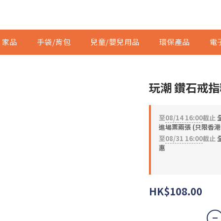
家品
手袋/背包
兒童/嬰兒用品
環保產品
電
玩潮 鑽石戒指
至
08/14 16:00
截止
進場票兩張 (只限香港
至
08/31 16:00
截止
全
惠
HK$108.00