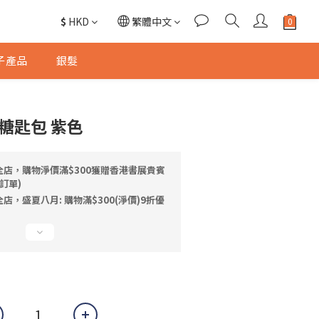
$
HKD
繁體中文
子產品
銀髮
糖匙包 紫色
全店，購物淨價滿$300獲贈香港書展貴賓
訂單)
店，盛夏八月: 購物滿$300(淨價)9折優