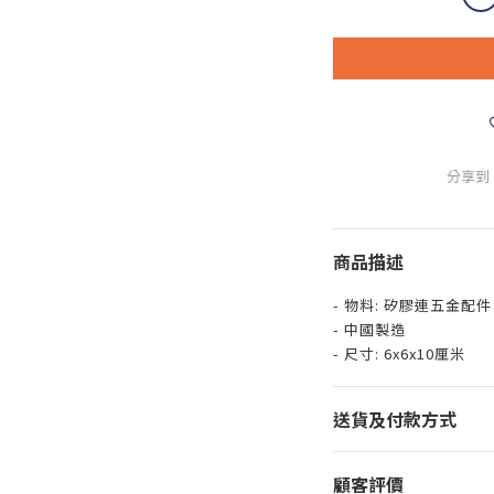
分享到
商品描述
- 物料: 矽膠連五金配件
- 中國製造
- 尺寸: 6x6x10厘米
送貨及付款方式
顧客評價