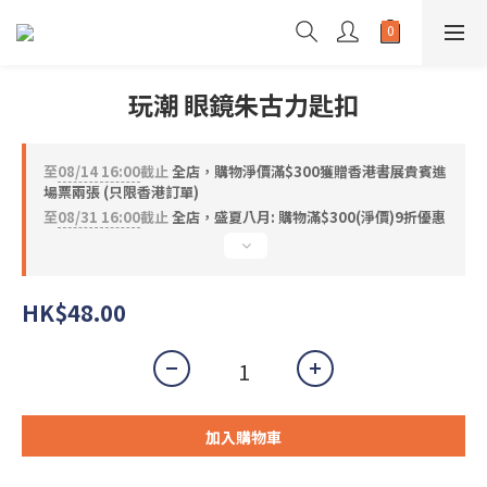
玩潮 眼鏡朱古力匙扣
至
08/14 16:00
截止
全店，購物淨價滿$300獲贈香港書展貴賓進
場票兩張 (只限香港訂單)
至
08/31 16:00
截止
全店，盛夏八月: 購物滿$300(淨價)9折優惠
HK$48.00
加入購物車