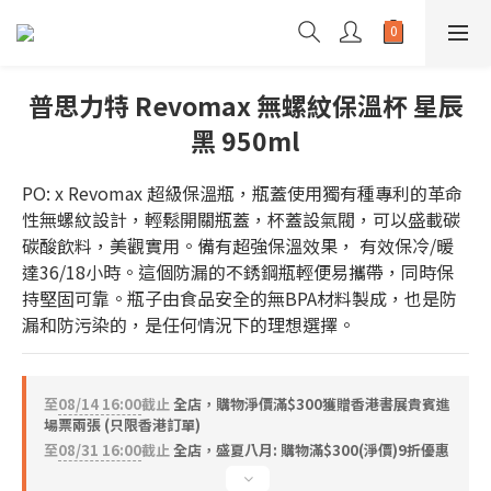
普思力特 Revomax 無螺紋保溫杯 星辰
黑 950ml
PO: x Revomax 超級保溫瓶，瓶蓋使用獨有種專利的革命
性無螺紋設計，輕鬆開關瓶蓋，杯蓋設氣閥，可以盛載碳
碳酸飲料，美觀實用。備有超強保溫效果， 有效保冷/暖
達36/18小時。這個防漏的不銹鋼瓶輕便易攜帶，同時保
持堅固可靠。瓶子由食品安全的無BPA材料製成，也是防
漏和防污染的，是任何情況下的理想選擇。
至
08/14 16:00
截止
全店，購物淨價滿$300獲贈香港書展貴賓進
場票兩張 (只限香港訂單)
至
08/31 16:00
截止
全店，盛夏八月: 購物滿$300(淨價)9折優惠