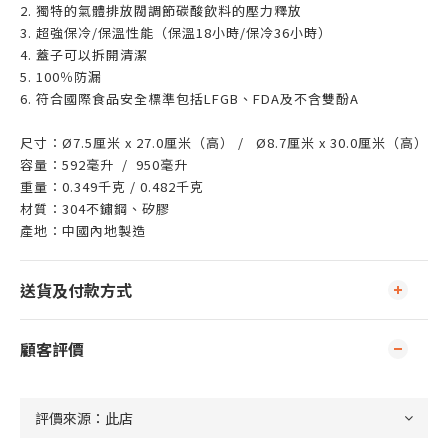
2. 獨特的氣體排放閥調節碳酸飲料的壓力釋放
3. 超強保冷/保溫性能（保溫18小時/保冷36小時）
4. 蓋子可以拆開清潔
5. 100％防漏
6. 符合國際食品安全標準包括LFGB、FDA及不含雙酚A
尺寸：Ø7.5厘米 x 27.0厘米（高） / Ø8.7厘米 x 30.0厘米（高）
容量：592毫升 / 950毫升
重量：0.349千克 / 0.482千克
材質：304不鏽鋼、矽膠
產地：中國內地製造
送貨及付款方式
顧客評價