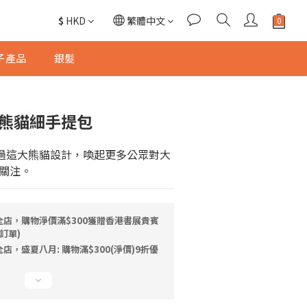
$
HKD
繁體中文
子產品
銀髮
白熊貓細手提包
透過這大熊貓設計，喚起更多公眾對大
關注。
全店，購物淨價滿$300獲贈香港書展貴賓
訂單)
店，盛夏八月: 購物滿$300(淨價)9折優