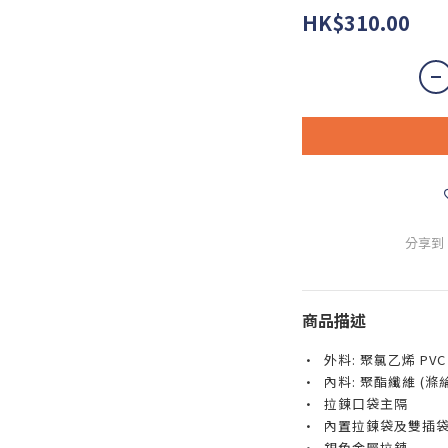
HK$310.00
分享到
商品描述
• 外料: 聚氯乙烯 PVC
• 內料: 聚酯纖維 (滌綸
• 拉鍊口袋主隔
• 內置拉鍊袋及雙插
• 銀色金屬拉鍊