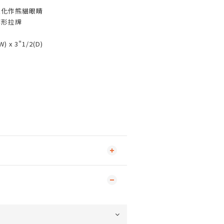
眼化作熊貓眼睛
葉形拉牌
) x 3"1/2(D)