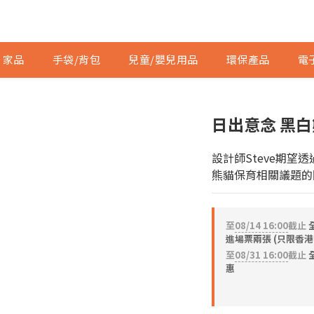
家品
手袋/背包
兒童/嬰兒用品
環保產品
電
日出意念 黑
設計師Steve期望
熊貓保育相關議題的
至
08/14 16:00
截止
進場票兩張 (只限香港
至
08/31 16:00
截止
全
惠