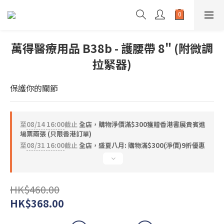
萬得醫療用品 B38b - 護腰帶 8" (附微調
拉緊器)
保護你的關節
至
08/14 16:00
截止
全店，購物淨價滿$300獲贈香港書展貴賓進
場票兩張 (只限香港訂單)
至
08/31 16:00
截止
全店，盛夏八月: 購物滿$300(淨價)9折優惠
HK$460.00
HK$368.00