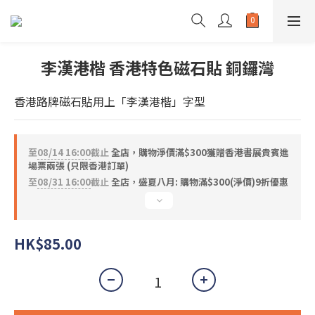
李漢港楷 香港特色磁石貼 銅鑼灣
香港路牌磁石貼用上「李漢港楷」字型
至
08/14 16:00
截止
全店，購物淨價滿$300獲贈香港書展貴賓進
場票兩張 (只限香港訂單)
至
08/31 16:00
截止
全店，盛夏八月: 購物滿$300(淨價)9折優惠
HK$85.00