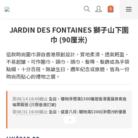
JARDIN DES FONTAINES 獅子山下圍
巾 (90厘米)
這款時尚圍巾源自香港原創設計，質地柔滑、透氣輕盈、
不易起皺。可作圍巾、頸巾、頭巾、髮帶、髮飾或為手袋
點綴，十分百搭。無論生日、週年紀念或旅遊，皆為一份
時尚而貼心的禮物之選。
至
08/14 16:00
截止
全店，購物淨價滿$300獲贈香港書展貴賓進
場票兩張 (只限香港訂單)
至
08/31 16:00
截止
全店，盛夏八月: 購物滿$300(淨價)9折優惠