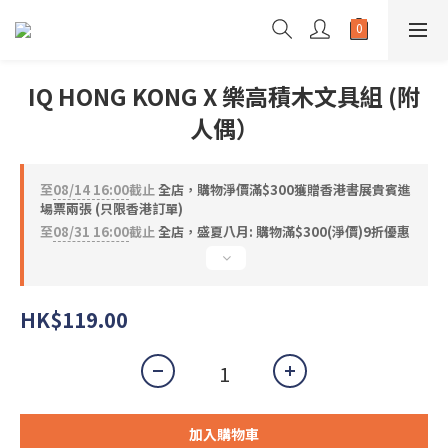
IQ HONG KONG X 樂高積木文具組 (附
人偶）
至
08/14 16:00
截止
全店，購物淨價滿$300獲贈香港書展貴賓進
場票兩張 (只限香港訂單)
至
08/31 16:00
截止
全店，盛夏八月: 購物滿$300(淨價)9折優惠
HK$119.00
加入購物車