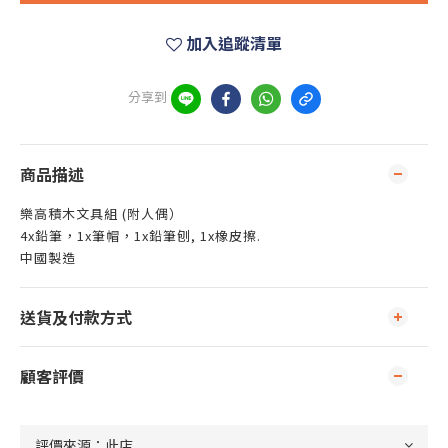
加入追蹤清單
分享到
商品描述
樂高積木文具組 (附人偶）
4x鉛筆，1x筆帽，1x鉛筆刨, 1x橡皮擦.
中國製造
送貨及付款方式
顧客評價