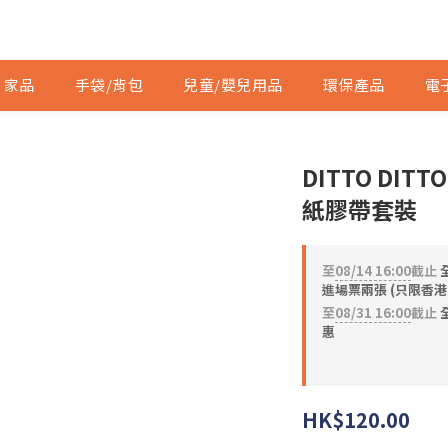
家品
手袋/背包
兒童/嬰兒用品
環保產品
電
DITTO DI
紙膠帶套裝
至
08/14 16:00
截止
進場票兩張 (只限香港
至
08/31 16:00
截止
全
惠
HK$120.00