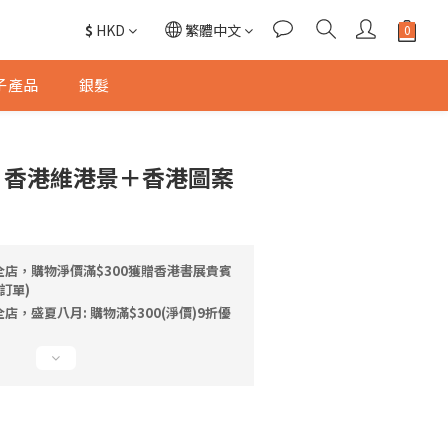
$
HKD
繁體中文
子產品
銀髮
TTO 香港維港景＋香港圖案
全店，購物淨價滿$300獲贈香港書展貴賓
訂單)
店，盛夏八月: 購物滿$300(淨價)9折優