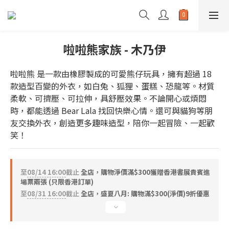
啦啦熊家族 - 木乃伊
啦啦熊 是一款由橡膠製成的可愛熊仔玩具，擁有超過 18 
款造型百變的外衣，如白兔、狐狸、蛋糕、恐龍等。材質
柔軟、可擠壓、可拉伸，具舒壓效果。不論開心或煩悶
時，都能透過 Bear Lala 找回快樂心情。還可與貓狗等朋
友交換外衣，創造更多趣味造型，陪你一起冒險、一起歡
笑！
至
08/14 16:00
截止
全店，購物淨價滿$300獲贈香港書展貴賓進
場票兩張 (只限香港訂單)
至
08/31 16:00
截止
全店，盛夏八月: 購物滿$300(淨價)9折優惠