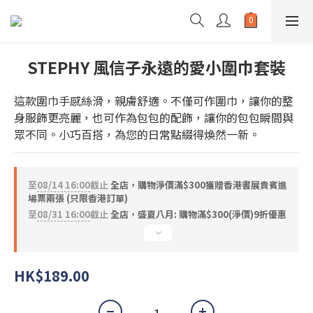
STEPHY 風信子永遠的愛小圍巾套裝
這款圍巾手感絲滑，親膚舒適。不僅可作圍巾，讓你的整
身服飾更亮麗，也可作為包包的配飾，讓你的包包瞬間與
眾不同。小巧百搭，為您的日常點綴得煥然一新。
至
08/14 16:00
截止
全店，購物淨價滿$300獲贈香港書展貴賓進
場票兩張 (只限香港訂單)
至
08/31 16:00
截止
全店，盛夏八月: 購物滿$300(淨價)9折優惠
HK$189.00