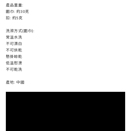
產品重量:
圍巾: 約30克
扣: 約5克
洗滌方式(圍巾):
常溫水洗
不可漂白
不可烘乾
懸掛晾乾
低溫慰燙
不可乾洗
產地: 中國