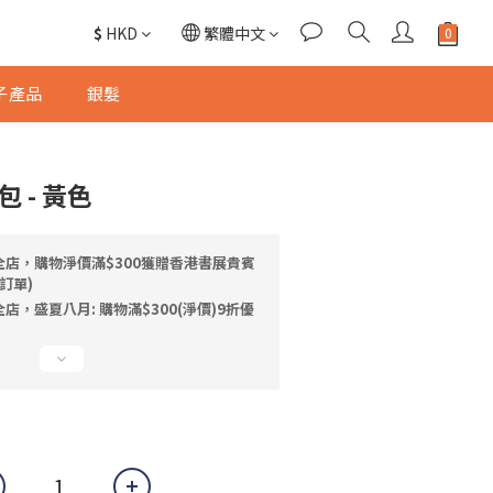
$
HKD
繁體中文
子產品
銀髮
 - 黃色
全店，購物淨價滿$300獲贈香港書展貴賓
訂單)
店，盛夏八月: 購物滿$300(淨價)9折優