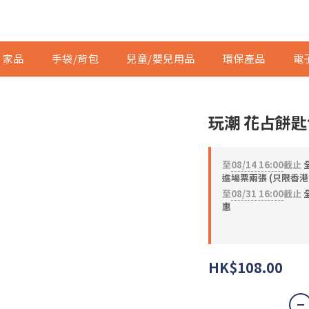
家品
手袋/背包
兒童/嬰兒用品
環保產品
電
玩潮 花占餅匙包
至
08/14 16:00
截止
進場票兩張 (只限香港
至
08/31 16:00
截止
全
惠
HK$108.00