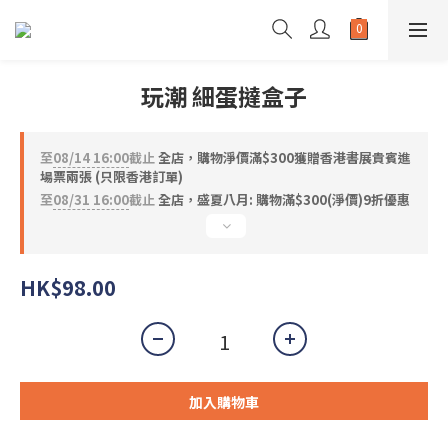
玩潮 細蛋撻盒子
至
08/14 16:00
截止
全店，購物淨價滿$300獲贈香港書展貴賓進
場票兩張 (只限香港訂單)
至
08/31 16:00
截止
全店，盛夏八月: 購物滿$300(淨價)9折優惠
HK$98.00
加入購物車