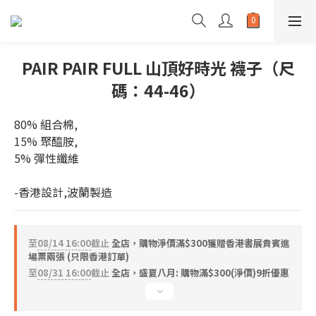
PAIR PAIR FULL 山頂好時光 襪子（尺
碼：44-46）
80% 組合棉,
15% 聚醯胺,
5% 彈性纖維
-香港設計,波蘭製造
至
08/14 16:00
截止
全店，購物淨價滿$300獲贈香港書展貴賓進
場票兩張 (只限香港訂單)
至
08/31 16:00
截止
全店，盛夏八月: 購物滿$300(淨價)9折優惠