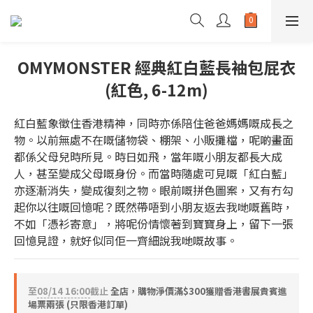
OMYMONSTER 經典紅白藍長袖包屁衣
(紅色, 6-12m)
紅白藍象徵住香港精神，同時亦係陪住爸爸媽媽嘅成長之
物。以前無處不在嘅儲物袋、棚架、小販攤檔，呢啲畫面
都係父母兒時所見。時日如飛，當年嘅小朋友都長大成
人，甚至變成父母嘅身份。而當時隨處可見嘅「紅白藍」
亦逐漸消失，變成復刻之物。眼前嘅拼色圖案，又有冇勾
起你以往嘅回憶呢？既然帶唔到小朋友返去我哋嘅舊時，
不如「憑衫寄意」，將呢份情懷著到寶寶身上，留下一張
回憶見證，就好似同佢一齊細說我哋嘅故事。
至
08/14 16:00
截止
全店，購物淨價滿$300獲贈香港書展貴賓進
場票兩張 (只限香港訂單)