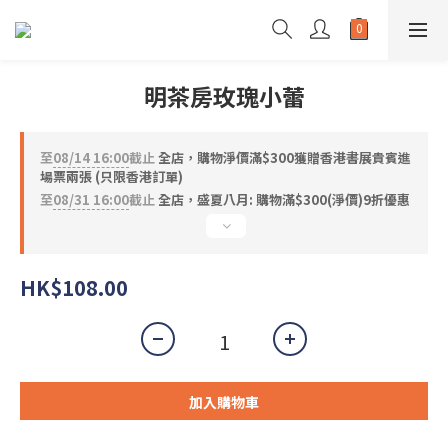
明茶房玫瑰小蕾
至
08/14 16:00
截止
全店，購物淨價滿$300獲贈香港書展貴賓進
場票兩張 (只限香港訂單)
至
08/31 16:00
截止
全店，盛夏八月: 購物滿$300(淨價)9折優惠
HK$108.00
加入購物車