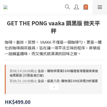
GET THE PONG vaaka 鋼黑版 微天平
秤
咖啡。藝術。冥想。 VAAKA 不僅是一個咖啡勺，更是一體
化的咖啡與茶器具，旨在讓一項平淡乏味的程序，昇華成
一趟饒富趣味，而又儀式感滿滿的回味之旅。
至
08/14 16:00
截止
全店，購物淨價滿$300獲贈香港書展貴賓進
場票兩張 (只限香港訂單)
至
08/31 16:00
截止
全店，盛夏八月: 購物滿$300(淨價)9折優惠
HK$499.00