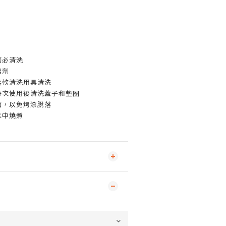
務必清洗
潔劑
柔軟清洗用具清洗
每次使用後清洗蓋子和墊圈
面，以免烤漆脫落
水中燒煮