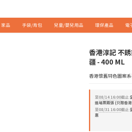
家品
手袋/背包
兒童/嬰兒用品
環保產品
電
香港淳記 不銹
疆 - 400 ML
香港懷舊特色圖案系
至
08/14 16:00
截止
進場票兩張 (只限香港
至
08/31 16:00
截止
全
惠