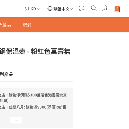
$
HKD
繁體中文
子產品
銀髮
鋼保溫壺 - 粉紅色萬壽無
列產品
全店，購物淨價滿$300獲贈香港書展貴賓
訂單)
店，盛夏八月: 購物滿$300(淨價)9折優