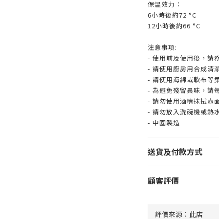
保溫效力：
6小時後約72 °C
12小時後約66 °C
注意事項:
- 使用前及使用後，請
- 請使用廚房用合成清
- 請使用海綿或軟布等
- 為避免殘留異味，請
- 請勿使用酒精抹拭壺
- 請勿放入洗碗機或熱
- 中國製造
送貨及付款方式
顧客評價