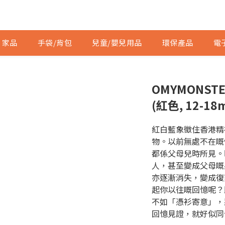
家品
手袋/背包
兒童/嬰兒用品
環保產品
電
OMYMONS
(紅色, 12-18
紅白藍象徵住香港精
物。以前無處不在嘅
都係父母兒時所見。
人，甚至變成父母嘅
亦逐漸消失，變成復
起你以往嘅回憶呢？
不如「憑衫寄意」，
回憶見證，就好似同