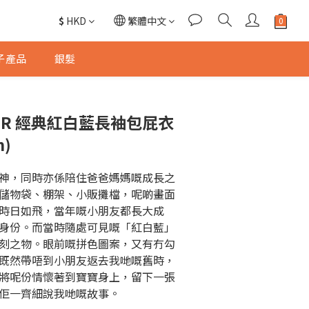
$
HKD
繁體中文
子產品
銀髮
TER 經典紅白藍長袖包屁衣
m)
神，同時亦係陪住爸爸媽媽嘅成長之
儲物袋、棚架、小販攤檔，呢啲畫面
時日如飛，當年嘅小朋友都長大成
身份。而當時隨處可見嘅「紅白藍」
刻之物。眼前嘅拼色圖案，又有冇勾
既然帶唔到小朋友返去我哋嘅舊時，
將呢份情懷著到寶寶身上，留下一張
佢一齊細說我哋嘅故事。