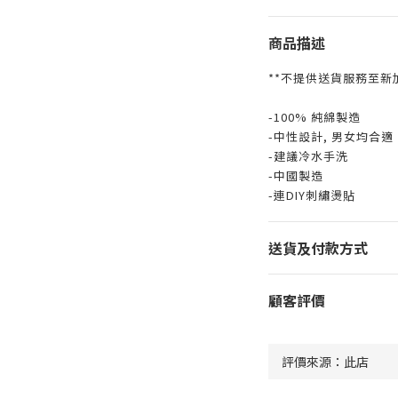
商品描述
**不提供送貨服務至新
-100% 純綿製造
-中性設計, 男女均合適
-建議冷水手洗
-中國製造
-連DIY刺繡燙貼
送貨及付款方式
顧客評價