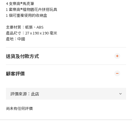
4 支樂高®馬克筆
1 套樂高®植物園花卉拼搭玩具
1 個可重複使用的收納盒
主要材質：紙張、ABS
產品尺寸：27 x 190 x 190 毫米
產地：中國
送貨及付款方式
顧客評價
尚未有任何評價