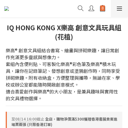
IQ HONG KONG X樂高 創意文具玩具組
(花植)
樂高® 創意文具組結合書寫、繪畫與拼砌樂趣，讓日常創
作充滿更多靈感與想像力。
套組內含便利貼、可客製化樂高®彩色筆及樂高®積木玩
具，讓你在記錄筆記、發想創意或塗鴉創作時，同時享受
拼砌樂趣。附有收納盒，方便整理與攜帶，無論在家、學
校或辦公室都能隨時開啟創意模式。
適合喜愛創作與樂高®的大小朋友，是兼具趣味與實用性
的文具禮物選擇。
至
08/14 16:00
截止
全店，購物淨價滿$300獲贈香港書展貴賓進
場票兩張 (只限香港訂單)