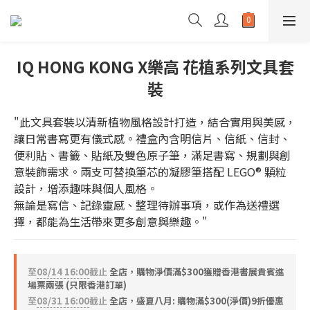
IQ HONG KONG X樂高 花植系列文具套
裝
"此文具套裝以清新植物風格設計打造，結合實用與美感，
讓日常書寫更有儀式感。禮盒內含明信片、信紙、信封、
便利貼、書籤、貼紙及雙色原子筆，滿足書寫、規劃與創
意裝飾需求。兩支可替換筆芯的凝膠筆搭配 LEGO® 顆粒
設計，增添趣味與個人風格。
無論是寫信、記錄靈感、整理待辦事項，或作為送禮選
擇，都能為生活帶來更多創意與樂趣。"
至
08/14 16:00
截止
全店，購物淨價滿$300獲贈香港書展貴賓進
場票兩張 (只限香港訂單)
至
08/31 16:00
截止
全店，盛夏八月: 購物滿$300(淨價)9折優惠