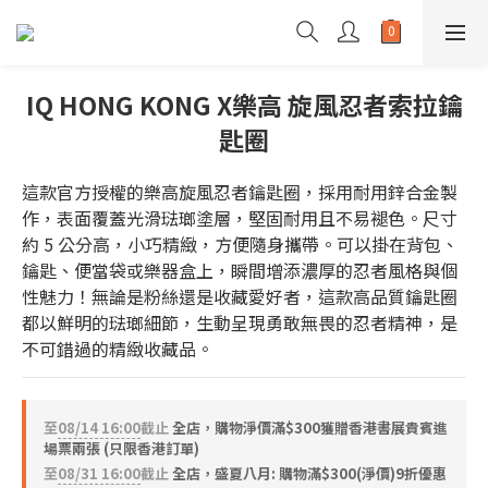
IQ HONG KONG X樂高 旋風忍者索拉鑰
匙圈
這款官方授權的樂高旋風忍者鑰匙圈，採用耐用鋅合金製
作，表面覆蓋光滑琺瑯塗層，堅固耐用且不易褪色。尺寸
約 5 公分高，小巧精緻，方便隨身攜帶。可以掛在背包、
鑰匙、便當袋或樂器盒上，瞬間增添濃厚的忍者風格與個
性魅力！無論是粉絲還是收藏愛好者，這款高品質鑰匙圈
都以鮮明的琺瑯細節，生動呈現勇敢無畏的忍者精神，是
不可錯過的精緻收藏品。
至
08/14 16:00
截止
全店，購物淨價滿$300獲贈香港書展貴賓進
場票兩張 (只限香港訂單)
至
08/31 16:00
截止
全店，盛夏八月: 購物滿$300(淨價)9折優惠