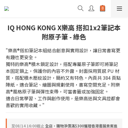
IQ HONG KONG X樂高 搭扣1x2筆記本
附原子筆 - 綠色
"樂高®搭扣筆記本組結合創意與實用設計，讓日常書寫更
有趣也更安全。
獨特的樂高®積木鎖定設計，搭配專屬原子筆即可將筆記
本固定鎖上，保護你的內容不外露。封面採用質感 PU 材
質，搭配積木壓紋設計，簡約又有特色。內頁共 384 頁點
陣紙，適合筆記、繪圖與規劃使用，書寫空間充足。附樂
高®風格原子筆與彈性束帶，可當書籤或加強固定。
適合日常學習、工作與創作使用，是樂高迷與文具控都會
喜歡的實用收藏。"
至
08/14 16:00
截止
全店，購物淨價滿$300獲贈香港書展貴賓進